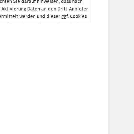
hten Sie darauf hinweisen, dass nach
 Aktivierung Daten an den Dritt-Anbieter
rmittelt werden und dieser ggf. Cookies
zt, die auch zu Analyse- und Marketing-
cken genutzt werden können. Nähere
ormationen entnehmen Sie bitte unserer
enschutzerklärung
.
ktivieren