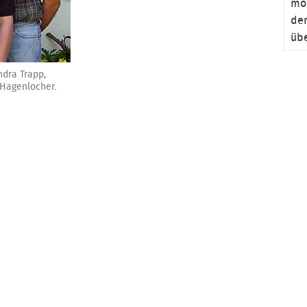
möc
der
übe
set
Zwe
dra Trapp,
Hagenlocher.
Inf
Dat
a