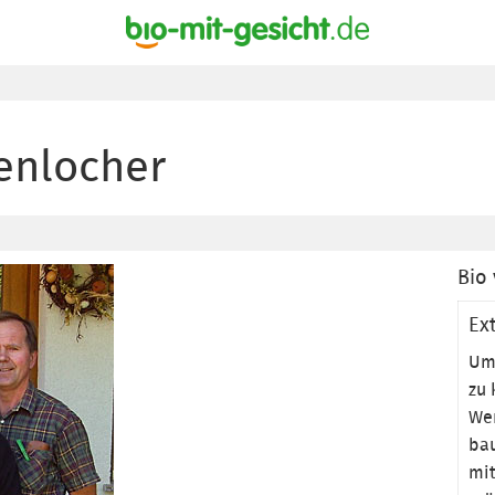
enlocher
Bio 
Ex
Um 
zu 
Wen
bau
mit