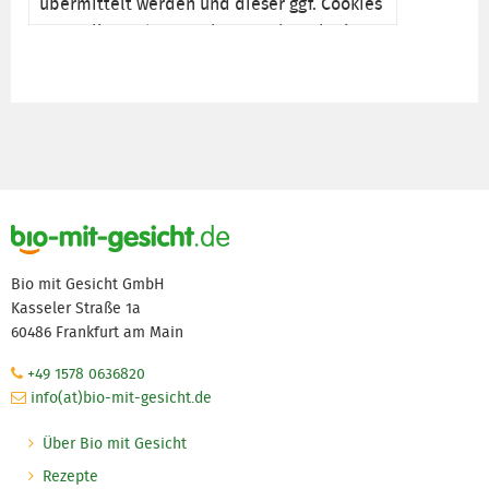
übermittelt werden und dieser ggf. Cookies
setzt, die auch zu Analyse- und Marketing-
Zwecken genutzt werden können. Nähere
Informationen entnehmen Sie bitte unserer
Datenschutzerklärung
.
aktivieren
Bio mit Gesicht GmbH
Kasseler Straße 1a
60486 Frankfurt am Main
+49 1578 0636820
info(at)bio-mit-gesicht.de
Über Bio mit Gesicht
Rezepte