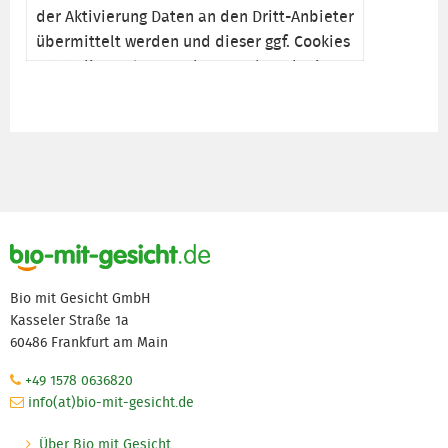
der Aktivierung Daten an den Dritt-Anbieter
übermittelt werden und dieser ggf. Cookies
setzt, die auch zu Analyse- und Marketing-
Zwecken genutzt werden können. Nähere
Informationen entnehmen Sie bitte unserer
Datenschutzerklärung
.
aktivieren
Bio mit Gesicht GmbH
Kasseler Straße 1a
60486 Frankfurt am Main
+49 1578 0636820
info(at)bio-mit-gesicht.de
Über Bio mit Gesicht