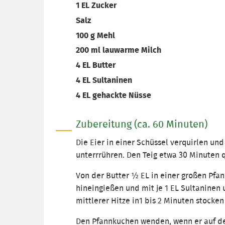
1 EL Zucker
Salz
100 g Mehl
200 ml lauwarme Milch
4 EL Butter
4 EL Sultaninen
4 EL gehackte Nüsse
Zubereitung (ca. 60 Minuten)
Die Eier in einer Schüssel verquirlen und
unterrrühren. Den Teig etwa 30 Minuten q
Von der Butter ½ EL in einer großen Pfann
hineingießen und mit je 1 EL Sultaninen
mittlerer Hitze in1 bis 2 Minuten stocken
Den Pfannkuchen wenden, wenn er auf der